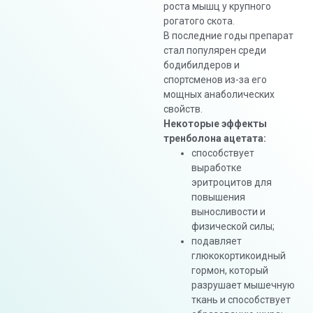
роста мышц у крупного
рогатого скота.
В последние годы препарат
стал популярен среди
бодибилдеров и
спортсменов из-за его
мощных анаболических
свойств.
Некоторые эффекты
тренболона ацетата:
способствует
выработке
эритроцитов для
повышения
выносливости и
физической силы;
подавляет
глюкокортикоидный
гормон, который
разрушает мышечную
ткань и способствует