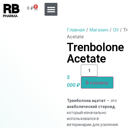
RB
0
0
₽
PHARMA
Главная
/
Магазин
/
Oil
/ T
Acetate
Trenbolone
Acetate
5
В корзину
000
₽
Тренболона ацетат
— это
анаболический стероид
,
который изначально
использовался в
ветеринарии для усиления