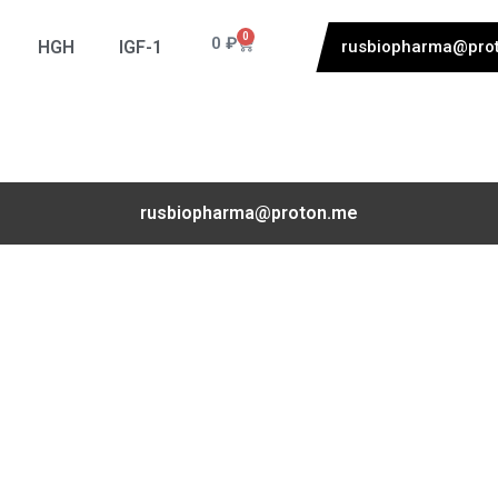
0
0
₽
HGH
IGF-1
rusbiopharma@pro
rusbiopharma@proton.me